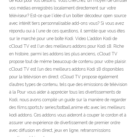
de kodi pour vos besoins. Vous cherchez un moyen de diffuser
vos médias enregistrés localement directement sur votre
téléviseur? Est-ce que l`idée d`un boîtier décodeur open source
avec intérêt tiers personnalisable add-ons vous? Si vous avez
répondu oui à l`une de ces questions, il semble que vous êtes
sur le marché pour une boîte Kodi. Video L'addon Kodi de
cCloud TV est l'un des meilleurs addons pour Kodi 18. Riche
en histoire, parmi les addons les plus anciens, cCloud TV
propose tout de même beaucoup de contenu pour votre plaisir.
cCloud TV est l’un des meilleurs addons Kodi 18 disponibles
pour la télévision en direct. cCloud TV propose également
d’autres types de contenu, tels que des émissions de télévision
à la Pour vous aider à apprécier tous les divertissements de
Kodi, nous avons compilé un guide sur la manière de regarder
des films,sports,tv series,football,anime etc avec les meilleurs
kodi addons. Ces addons vous aideront à couper le cordon et à
assurer une expérience de divertissement de premier ordre
avec diffusion en direct, jeux en ligne, retransmissions