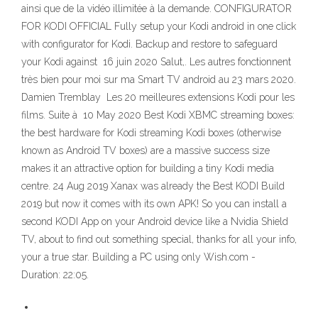
ainsi que de la vidéo illimitée à la demande. CONFIGURATOR
FOR KODI OFFICIAL Fully setup your Kodi android in one click
with configurator for Kodi. Backup and restore to safeguard
your Kodi against 16 juin 2020 Salut,. Les autres fonctionnent
très bien pour moi sur ma Smart TV android au 23 mars 2020.
Damien Tremblay Les 20 meilleures extensions Kodi pour les
films. Suite à 10 May 2020 Best Kodi XBMC streaming boxes:
the best hardware for Kodi streaming Kodi boxes (otherwise
known as Android TV boxes) are a massive success size
makes it an attractive option for building a tiny Kodi media
centre. 24 Aug 2019 Xanax was already the Best KODI Build
2019 but now it comes with its own APK! So you can install a
second KODI App on your Android device like a Nvidia Shield
TV, about to find out something special, thanks for all your info,
your a true star. Building a PC using only Wish.com -
Duration: 22:05.